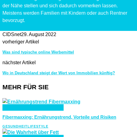
der Nähe stellen und sich dadurch vormerken lassen.
Meistens werden Familien mit Kindern oder auch Rentner
bevorzugt.
CIDSnet
29. August 2022
vorheriger Artikel
Was sind typische online Werbemittel
nächster Artikel
Wo in Deutschland steigt der Wert von Immobilien künftig?
MEHR FÜR SIE
GESUNDHEIT
LIFESTYLE
Fibermaxxing: Ernährungstrend, Vorteile und Risiken
GESUNDHEIT
LIFESTYLE