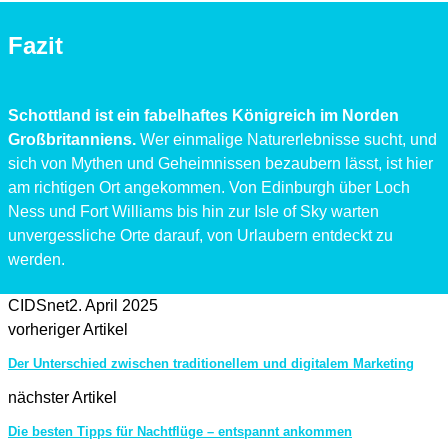
Fazit
Schottland ist ein fabelhaftes Königreich im Norden
Großbritanniens.
Wer einmalige Naturerlebnisse sucht, und
sich von Mythen und Geheimnissen bezaubern lässt, ist hier
am richtigen Ort angekommen. Von Edinburgh über Loch
Ness und Fort Williams bis hin zur Isle of Sky warten
unvergessliche Orte darauf, von Urlaubern entdeckt zu
werden.
CIDSnet
2. April 2025
vorheriger Artikel
Der Unterschied zwischen traditionellem und digitalem Marketing
nächster Artikel
Die besten Tipps für Nachtflüge – entspannt ankommen