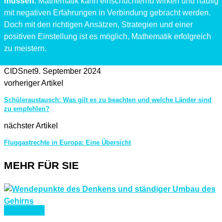
müssen.
Mathematik kann einschüchternd wirken und häufig
mit negativen Erfahrungen in Verbindung gebracht werden.
Doch mit den richtigen Ansätzen, Strategien und einer
positiven Einstellung ist es möglich, Mathematik erfolgreich
zu meistern.
CIDSnet
9. September 2024
vorheriger Artikel
Schüleraustausch: Was gilt es zu beachten und welche Länder sind
zu empfehlen?
nächster Artikel
Fluggastrechte in Europa: Eine Übersicht
MEHR FÜR SIE
BILDUNG