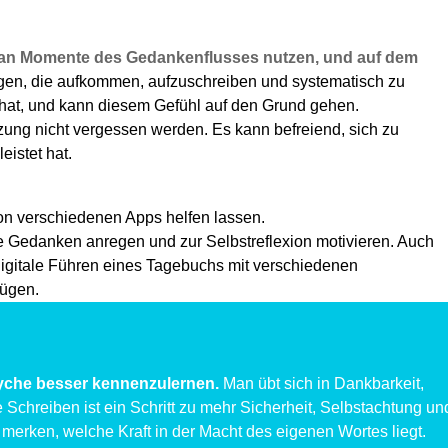
 man Momente des Gedankenflusses nutzen, und auf dem
ungen, die aufkommen, aufzuschreiben und systematisch zu
hat, und kann diesem Gefühl auf den Grund gehen.
ätzung nicht vergessen werden. Es kann befreiend, sich zu
eistet hat.
on verschiedenen Apps helfen lassen.
 Gedanken anregen und zur Selbstreflexion motivieren. Auch
igitale Führen eines Tagebuchs mit verschiedenen
fügen.
Psyche besser kennenzulernen.
Man übt sich in Dankbarkeit,
te Schreiben ist ein Schritt zu mehr Sicherheit, Selbstachtung un
 merken, welche Kraft in der Macht des eigenen Wortes liegt.