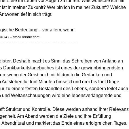
eine Ziele im Leben vor Augen zu führen. Was wünsche ich mir
 ist in meiner Zukunft? Wer bin ich in meiner Zukunft? Welche
tworten tief in sich trägt.
logische Bedeutung – vor allem, wenn
638343 – stock.adobe.com
ister.
Deshalb macht es Sinn, das Schreiben von Anfang an
ines Dankbarkeitstagebuches ist eines der gewinnbringendsten
gen, wenn der Geist noch nicht durch die Gedanken und
fstehen für fünf Minuten hinsetzt und drei bis fünf Dinge
 nur zu einem festen Bestandteil des Lebens, sondern leitet auch
nen und Weltanschauungen wird eine lebensverlängernde und
hafft Struktur und Kontrolle. Diese werden anhand ihrer Relevanz
genheit. Am Abend werden die Ziele und ihre Erfüllung
en Abendritual und markiert das Ende eines erfolgreichen Tages.