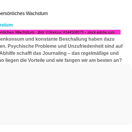
r persönliches Wachstum
chstum
rsönliches Wachstum
- Bild: ©Strelciuc #544508575 – stock.adobe.com
edienkonsum und konstante Beschallung haben dazu
den. Psychische Probleme und Unzufriedenheit sind auf
bhilfe schafft das Journaling – das regelmäßige und
o liegen die Vorteile und wie fangen wir am besten an?