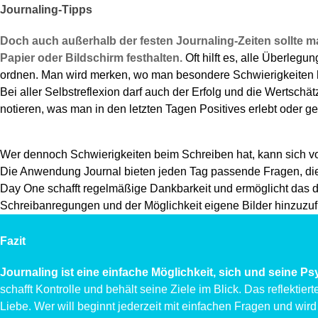
Journaling-Tipps
Doch auch außerhalb der festen Journaling-Zeiten sollte
Papier oder Bildschirm festhalten.
Oft hilft es, alle Überleg
ordnen. Man wird merken, wo man besondere Schwierigkeiten 
Bei aller Selbstreflexion darf auch der Erfolg und die Wertsch
notieren, was man in den letzten Tagen Positives erlebt oder gel
Wer dennoch Schwierigkeiten beim Schreiben hat, kann sich v
Die Anwendung Journal bieten jeden Tag passende Fragen, die
Day One schafft regelmäßige Dankbarkeit und ermöglicht das d
Schreibanregungen und der Möglichkeit eigene Bilder hinzuzu
Fazit
Journaling ist eine einfache Möglichkeit, sich und seine 
schafft Kontrolle und behält seine Ziele im Blick. Das reflektier
Liebe. Wer will beginnt jederzeit mit einfachen Fragen und wird