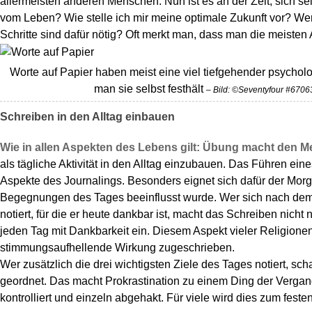
allermeisten anderen Menschen. Nun ist es an der Zeit, sich s
vom Leben? Wie stelle ich mir meine optimale Zukunft vor? Wer
Schritte sind dafür nötig? Oft merkt man, dass man die meisten An
Worte auf Papier haben meist eine viel tiefgehender psycho
man sie selbst festhält
– Bild: ©Seventyfour #670
Schreiben in den Alltag einbauen
Wie in allen Aspekten des Lebens gilt: Übung macht den Me
als tägliche Aktivität in den Alltag einzubauen. Das Führen e
Aspekte des Journalings. Besonders eignet sich dafür der Mor
Begegnungen des Tages beeinflusst wurde. Wer sich nach dem Au
notiert, für die er heute dankbar ist, macht das Schreiben nicht
jeden Tag mit Dankbarkeit ein. Diesem Aspekt vieler Religio
stimmungsaufhellende Wirkung zugeschrieben.
Wer zusätzlich die drei wichtigsten Ziele des Tages notiert, sc
geordnet. Das macht Prokrastination zu einem Ding der Vergan
kontrolliert und einzeln abgehakt. Für viele wird dies zum fest