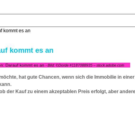
uf kommt es an
auf kommt es an
en: Darauf kommt es an
- Bild: ©Dorde #1187088935 – stock.adobe.com
möchte, hat gute Chancen, wenn sich die Immobilie in einer
kann.
ob der Kauf zu einem akzeptablen Preis erfolgt, aber ander