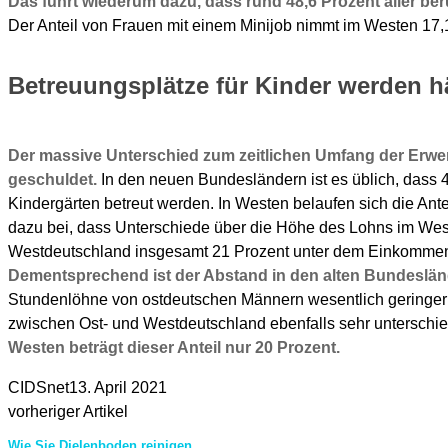
Das führt wiederum dazu, dass rund 48,6 Prozent aller ber
Der Anteil von Frauen mit einem Minijob nimmt im Westen 17,1
Betreuungsplätze für Kinder werden h
Der massive Unterschied zum zeitlichen Umfang der Erwerb
geschuldet.
In den neuen Bundesländern ist es üblich, dass 4
Kindergärten betreut werden. In Westen belaufen sich die Ant
dazu bei, dass Unterschiede über die Höhe des Lohns im West
Westdeutschland insgesamt 21 Prozent unter dem Einkomme
Dementsprechend ist der Abstand in den alten Bundeslän
Stundenlöhne von ostdeutschen Männern wesentlich geringer a
zwischen Ost- und Westdeutschland ebenfalls sehr unterschie
Westen beträgt dieser Anteil nur 20 Prozent.
CIDSnet
13. April 2021
vorheriger Artikel
Wie Sie Dielenboden reinigen