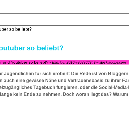
uber so beliebt?
outuber so beliebt?
r und Youtuber so beliebt? -
Bild: © rh2010 #308966949 – stock.adobe.com
r Jugendlichen für sich erobert: Die Rede ist von Bloggern,
n auch eine gewisse Nähe und Vertrauensbasis zu ihrer Fan
 freizugängliches Tagebuch fungieren, oder die Social-Media
 lange kein Ende zu nehmen. Doch woran liegt das? Warum l