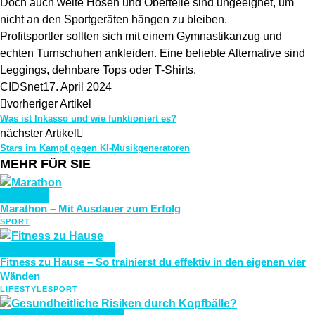
Doch auch weite Hosen und Oberteile sind ungeeignet, um
nicht an den Sportgeräten hängen zu bleiben.
Profitsportler sollten sich mit einem Gymnastikanzug und
echten Turnschuhen ankleiden. Eine beliebte Alternative sind
Leggings, dehnbare Tops oder T-Shirts.
CIDSnet
17. April 2024
vorheriger Artikel
Was ist Inkasso und wie funktioniert es?
nächster Artikel
Stars im Kampf gegen KI-Musikgeneratoren
MEHR FÜR SIE
SPORT
Marathon – Mit Ausdauer zum Erfolg
SPORT
LIFESTYLE
SPORT
Fitness zu Hause – So trainierst du effektiv in den eigenen vier
Wänden
LIFESTYLE
SPORT