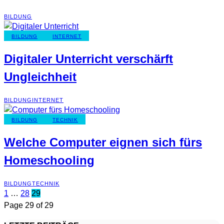
BILDUNG
BILDUNG
INTERNET
Digitaler Unterricht verschärft
Ungleichheit
BILDUNG
INTERNET
BILDUNG
TECHNIK
Welche Computer eignen sich fürs
Homeschooling
BILDUNG
TECHNIK
1
…
28
29
Page 29 of 29